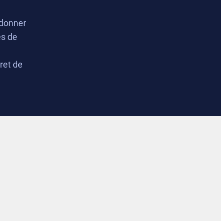
 donner
es de
vret de