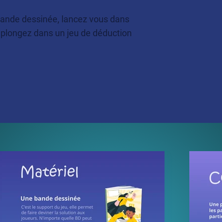
ande dessinée, lancez vous dans
et plongez dans un jeu de déduction