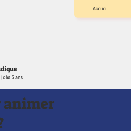
Accueil
udique
 | dès 5 ans
 animer
?