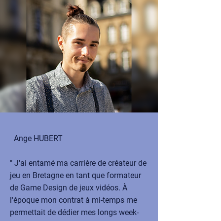
Ange HUBERT
" J'ai entamé ma carrière de créateur de
jeu en Bretagne en tant que formateur
de Game Design de jeux vidéos. À
l'époque mon contrat à mi-temps me
permettait de dédier mes longs week-